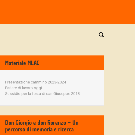
Materiale MLAC
Presentazione cammino 2023-2024
Parlare di lavoro oggi
Sussidio per la festa di san Giuseppe 2018
Don Giorgio e don Fiorenzo – Un
percorso di memoria e ricerca