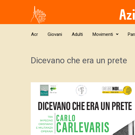
Skip to main content
Az
Acr
Giovani
Adulti
Movimenti
Par
Dicevano che era un prete