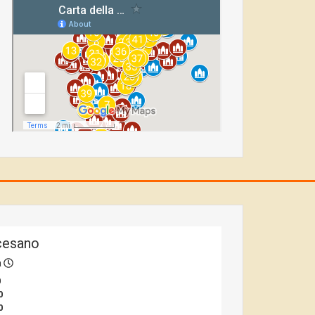
cesano
a
0
0
0