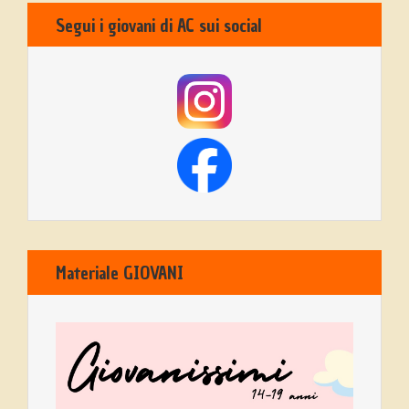
Segui i giovani di AC sui social
Materiale GIOVANI