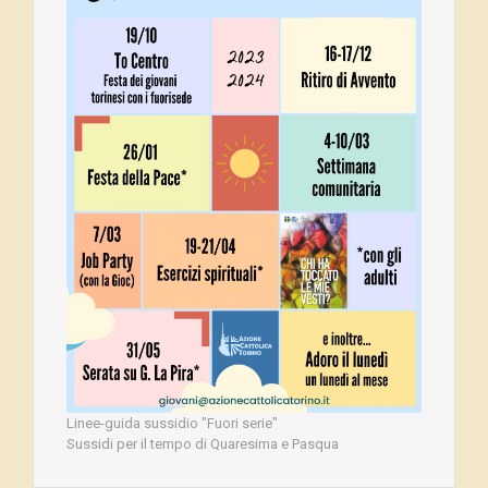
Linee-guida sussidio "Fuori serie"
Sussidi per il tempo di Quaresima e Pasqua