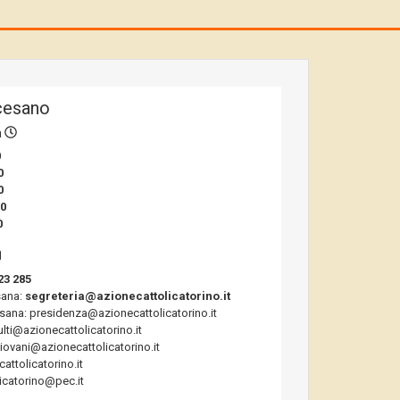
cesano
a
0
0
0
00
0
23 285
sana:
segreteria@azionecattolicatorino.it
sana: presidenza@azionecattolicatorino.it
ulti@azionecattolicatorino.it
giovani@azionecattolicatorino.it
ttolicatorino.it
icatorino@pec.it