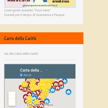
Linee-guida sussidio "Fuori serie"
Sussidi per il tempo di Quaresima e Pasqua
Carta della Carità
Vai alla Carta della Carità